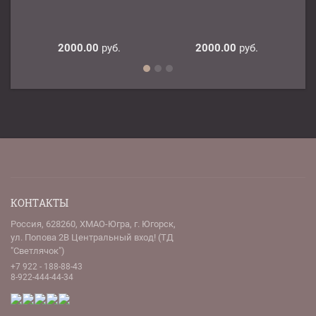
2000.00
руб.
2000.00
руб.
КОНТАКТЫ
Россия, 628260, ХМАО-Югра, г. Югорск,
ул. Попова 2В Центральный вход! (ТД
"Светлячок")
+7 922 - 188-88-43
8-922-444-44-34