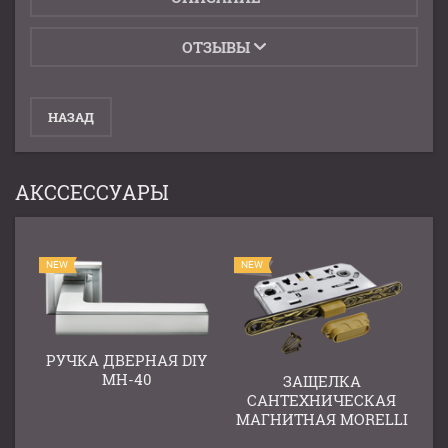
ОТЗЫВЫ
НАЗАД
АКССЕССУАРЫ
NEW
NEW
РУЧКА ДВЕРНАЯ DIY
IY
MH-40
ЗАЩЕЛКА
САНТЕХНИЧЕСКАЯ
МАГНИТНАЯ MORELLI